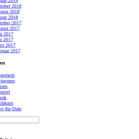
nuar 2019
tober 2018
gust 2018
nuar 2018
tober 2017
gust 2017
ni 2017
i 2017
rz 2017
bruar 2017
ien
lgemein
rigenten
ents
nzert
sik
blikum
ve the Date