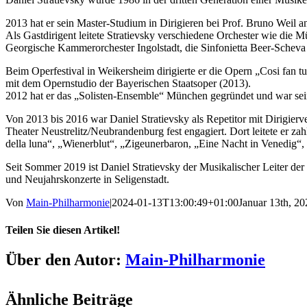
2013 hat er sein Master-Studium in Dirigieren bei Prof. Bruno Weil
Als Gastdirigent leitete Stratievsky verschiedene Orchester wie di
Georgische Kammerorchester Ingolstadt, die Sinfonietta Beer-Scheva 
Beim Operfestival in Weikersheim dirigierte er die Opern „Cosi fan
mit dem Opernstudio der Bayerischen Staatsoper (2013).
2012 hat er das „Solisten-Ensemble“ München gegründet und war sei
Von 2013 bis 2016 war Daniel Stratievsky als Repetitor mit Dirigier
Theater Neustrelitz/Neubrandenburg fest engagiert. Dort leitete er za
della luna“, „Wienerblut“, „Zigeunerbaron, „Eine Nacht in Venedig“,
Seit Sommer 2019 ist Daniel Stratievsky der Musikalischer Leiter d
und Neujahrskonzerte in Seligenstadt.
Von
Main-Philharmonie
|
2024-01-13T13:00:49+01:00
Januar 13th, 20
Teilen Sie diesen Artikel!
Facebook
X
LinkedIn
Tumblr
Pinterest
E-
Über den Autor:
Main-Philharmonie
Mail
Ähnliche Beiträge