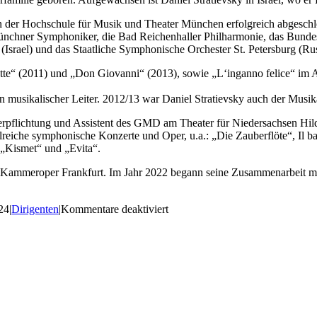
 an der Hochschule für Musik und Theater München erfolgreich abgeschl
e Münchner Symphoniker, die Bad Reichenhaller Philharmonie, das Bund
(Israel) und das Staatliche Symphonische Orchester St. Petersburg (Ru
 tutte“ (2011) und „Don Giovanni“ (2013), sowie „L‘inganno felice“ i
n musikalischer Leiter. 2012/13 war Daniel Stratievsky auch der Musi
verpflichtung und Assistent des GMD am Theater für Niedersachsen Hil
hlreiche symphonische Konzerte und Oper, u.a.: „Die Zauberflöte“, Il ba
 „Kismet“ und „Evita“.
er Kammeroper Frankfurt. Im Jahr 2022 begann seine Zusammenarbeit mi
für
24
|
Dirigenten
|
Kommentare deaktiviert
Daniel
Stratievsky