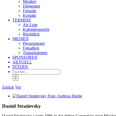
Musiker
Dirigenten
Freunde
Kontakt
TERMINE
Als Liste
Kalenderansicht
Rückblick
MEDIEN
Pressespiegel
Fotoalben
Tonaufnahmen
SPONSOREN
AKTUELL
INTERN
Suche
nach:
Zurück
Vor
Zeige
grösseres
Bild
Daniel Stratievsky
Daniel Stratievsky wurde 1986 in der dritten Generation einer Musiker