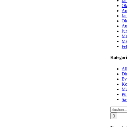
Ja
Ok
Au
Ja
Ok
Au
Ju
Ma
Mä
Fe
Kategor
Al
Di
Ev
Ko
Mu
Pu
Sa
Suche
nach: