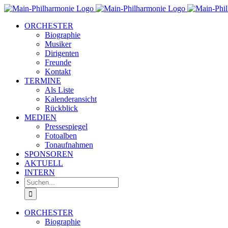
Zum
Inhalt
ORCHESTER
springen
Biographie
Musiker
Dirigenten
Freunde
Kontakt
TERMINE
Als Liste
Kalenderansicht
Rückblick
MEDIEN
Pressespiegel
Fotoalben
Tonaufnahmen
SPONSOREN
AKTUELL
INTERN
Suche
nach:
ORCHESTER
Biographie