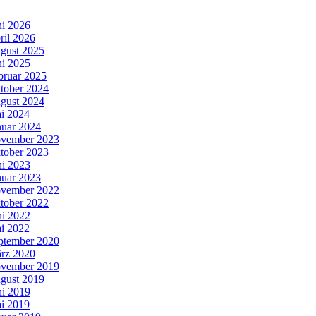
ni 2026
ril 2026
gust 2025
ni 2025
bruar 2025
tober 2024
gust 2024
i 2024
nuar 2024
vember 2023
tober 2023
ni 2023
nuar 2023
vember 2022
tober 2022
ni 2022
i 2022
ptember 2020
rz 2020
vember 2019
gust 2019
ni 2019
i 2019