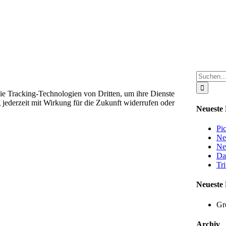
Suche
nach:
ie Tracking-Technologien von Dritten, um ihre Dienste
 jederzeit mit Wirkung für die Zukunft widerrufen oder
Neueste 
Pi
Ne
Ne
Da
Tr
Neueste
Gr
Archiv