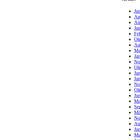
Ju
Ap
Au
Ju
Fe
Ok
Au
Ma
Ja
No
Ok
Ju
Ja
No
Ok
Ju
Ma
Se
Mä
No
Au
Ju
Ma