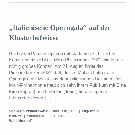
Operngala“
auf
der
Klosterhofwiese
„Italienische Operngala“ auf der
Klosterhofwiese
Nach zwei Pandemiejahren mit stark eingeschränktem
Konzertbetrieb gibt die Main-Philharmonie 2022 wieder ein
richtig großes Konzert: Am 21. August findet das
Picknickkonzert 2022 statt, dieses Mal als Italienische
Operngala mit Musik aus dem italienischen Belcanto. Die
Main-Philharmonie freut sich sehr, ihrem Publikum mit Elina
Kim (Sopran) und Leilei Xie (Tenor) herausragende
Interpreten dieser [...]
Von
Main-Philharmonie
|
Juni 18th, 2022
|
Allgemein
,
für
Konzert
|
Kommentare deaktiviert
„Italienische
Weiterlesen
Operngala“
auf