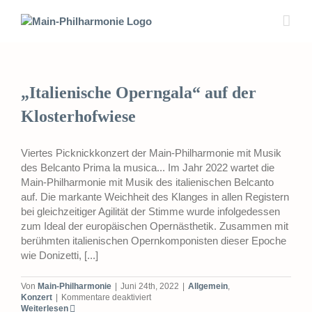
Zum
Inhalt
springen
„Italienische Operngala“ auf der
Klosterhofwiese
Viertes Picknickkonzert der Main-Philharmonie mit Musik
des Belcanto Prima la musica... Im Jahr 2022 wartet die
Main-Philharmonie mit Musik des italienischen Belcanto
auf. Die markante Weichheit des Klanges in allen Registern
bei gleichzeitiger Agilität der Stimme wurde infolgedessen
zum Ideal der europäischen Opernästhetik. Zusammen mit
berühmten italienischen Opernkomponisten dieser Epoche
wie Donizetti, [...]
Von
Main-Philharmonie
|
Juni 24th, 2022
|
Allgemein
,
für
Konzert
|
Kommentare deaktiviert
„Italienische
Weiterlesen