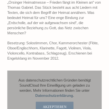
„Orsinger Heimatmesse – Frieden fängt im Kleinen an“ von
Thomas Gabriel. Das Stück besteht aus acht Liedern mit
Texten, die sich dem Begriff der Heimat annähern. Was
bedeutet Heimat für uns? Eine enge Bindung zur
„Erdscholle, auf der wir aufgewachsen sind“, die
persönliche Beziehung zu Gott, das Netz zwischen
Menschen?
Besetzung: Solostimmen, Chor, Kammerorchester (Flöte,
Oboe/Englischhorn, Klarinette, Fagott, Violinen, Viola,
Violoncello, Kontrabass, Schlagzeug). Erschienen bei
Engelsklang im November 2012.
Aus datenschutzrechtlichen Gründen benötigt
SoundCloud Ihre Einwilligung um geladen zu
werden. Mehr Informationen finden Sie unter
Datenschutzerklärung
.
AKZEPTIEREN