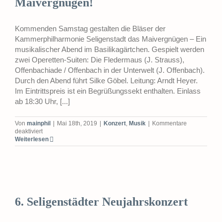
Maivergnügen!
Kommenden Samstag gestalten die Bläser der
Kammerphilharmonie Seligenstadt das Maivergnügen – Ein
musikalischer Abend im Basilikagärtchen. Gespielt werden
zwei Operetten-Suiten: Die Fledermaus (J. Strauss),
Offenbachiade / Offenbach in der Unterwelt (J. Offenbach).
Durch den Abend führt Silke Göbel. Leitung: Arndt Heyer.
Im Eintrittspreis ist ein Begrüßungssekt enthalten. Einlass
ab 18:30 Uhr, [...]
Von
mainphil
|
Mai 18th, 2019
|
Konzert
,
Musik
|
Kommentare
für
deaktiviert
Maivergnügen!
Weiterlesen
6. Seligenstädter Neujahrskonzert