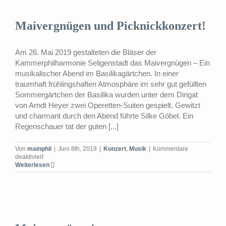
Classic
Maivergnügen und Picknickkonzert!
Am 26. Mai 2019 gestalteten die Bläser der
Kammerphilharmonie Seligenstadt das Maivergnügen – Ein
musikalischer Abend im Basilikagärtchen. In einer
traumhaft frühlingshaften Atmosphäre im sehr gut gefüllten
Sommergärtchen der Basilika wurden unter dem Dirigat
von Arndt Heyer zwei Operetten-Suiten gespielt. Gewitzt
und charmant durch den Abend führte Silke Göbel. Ein
Regenschauer tat der guten [...]
Von
mainphil
|
Juni 8th, 2019
|
Konzert
,
Musik
|
Kommentare
für
deaktiviert
Maivergnügen
Weiterlesen
und
Picknickkonzert!