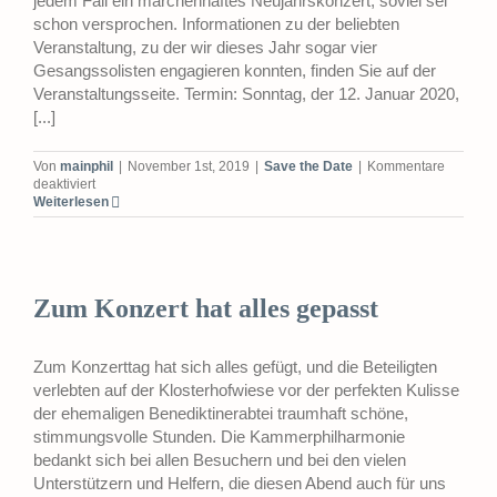
jedem Fall ein märchenhaftes Neujahrskonzert, soviel sei
schon versprochen. Informationen zu der beliebten
Veranstaltung, zu der wir dieses Jahr sogar vier
Gesangssolisten engagieren konnten, finden Sie auf der
Veranstaltungsseite. Termin: Sonntag, der 12. Januar 2020,
[...]
Von
mainphil
|
November 1st, 2019
|
Save the Date
|
Kommentare
für
deaktiviert
7.
Weiterlesen
Seligenstädter
Neujahrskonzert
Zum Konzert hat alles gepasst
Zum Konzerttag hat sich alles gefügt, und die Beteiligten
verlebten auf der Klosterhofwiese vor der perfekten Kulisse
der ehemaligen Benediktinerabtei traumhaft schöne,
stimmungsvolle Stunden. Die Kammerphilharmonie
bedankt sich bei allen Besuchern und bei den vielen
Unterstützern und Helfern, die diesen Abend auch für uns