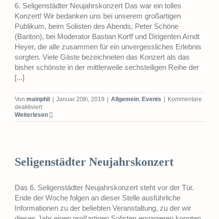
6. Seligenstädter Neujahrskonzert Das war ein tolles
Konzert! Wir bedanken uns bei unserem großartigen
Publikum, beim Solisten des Abends, Peter Schöne
(Bariton), bei Moderator Bastian Korff und Dirigenten Arndt
Heyer, die alle zusammen für ein unvergessliches Erlebnis
sorgten. Viele Gäste bezeichneten das Konzert als das
bisher schönste in der mittlerweile sechsteiligen Reihe der
[...]
Von
mainphil
|
Januar 20th, 2019
|
Allgemein
,
Events
|
Kommentare
für
deaktiviert
6.
Weiterlesen
Seligenstädter
Neujahrskonzert
Seligenstädter Neujahrskonzert
Das 6. Seligenstädter Neujahrskonzert steht vor der Tür.
Ende der Woche folgen an dieser Stelle ausführliche
Informationen zu der beliebten Veranstaltung, zu der wir
dieses Jahr einen großartigen Solisten engagieren konnten.