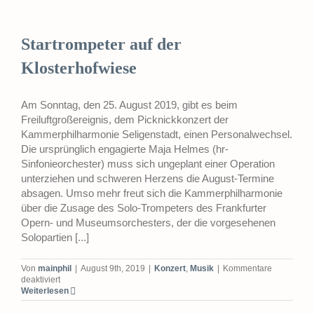
gerettet!
Startrompeter auf der
Klosterhofwiese
Am Sonntag, den 25. August 2019, gibt es beim
Freiluftgroßereignis, dem Picknickkonzert der
Kammerphilharmonie Seligenstadt, einen Personalwechsel.
Die ursprünglich engagierte Maja Helmes (hr-
Sinfonieorchester) muss sich ungeplant einer Operation
unterziehen und schweren Herzens die August-Termine
absagen. Umso mehr freut sich die Kammerphilharmonie
über die Zusage des Solo-Trompeters des Frankfurter
Opern- und Museumsorchesters, der die vorgesehenen
Solopartien [...]
Von
mainphil
|
August 9th, 2019
|
Konzert
,
Musik
|
Kommentare
für
deaktiviert
Startrompeter
Weiterlesen
auf
der