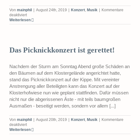
Von
mainphil
|
August 24th, 2019
|
Konzert
,
Musik
|
Kommentare
für
deaktiviert
Die
Weiterlesen
Vorbereitungen
für
das
Picknickkonzert
laufen
Das Picknickkonzert ist gerettet!
Nachdem der Sturm am Sonntag Abend große Schäden an
den Bäumen auf dem Klostergelände angerichtet hatte,
stand das Picknickkonzert auf der Kippe. Mit vereinter
Anstrengung aller Beteiligten kann das Konzert auf der
Klosterhofwiese nun wie geplant stattfinden. Dafür müssen
nicht nur die abgerissenen Äste - mit teils baumgroßen
Ausmaßen - beseitigt werden, sondern vor allem [...]
Von
mainphil
|
August 20th, 2019
|
Konzert
,
Musik
|
Kommentare
für
deaktiviert
Das
Weiterlesen
Picknickkonzert
ist