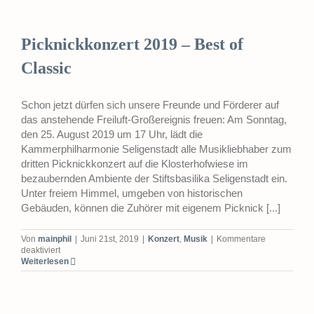
Klosterhofwiese
Picknickkonzert 2019 – Best of
Classic
Schon jetzt dürfen sich unsere Freunde und Förderer auf
das anstehende Freiluft-Großereignis freuen: Am Sonntag,
den 25. August 2019 um 17 Uhr, lädt die
Kammerphilharmonie Seligenstadt alle Musikliebhaber zum
dritten Picknickkonzert auf die Klosterhofwiese im
bezaubernden Ambiente der Stiftsbasilika Seligenstadt ein.
Unter freiem Himmel, umgeben von historischen
Gebäuden, können die Zuhörer mit eigenem Picknick [...]
Von
mainphil
|
Juni 21st, 2019
|
Konzert
,
Musik
|
Kommentare
für
deaktiviert
Picknickkonzert
Weiterlesen
2019
–
Best
of