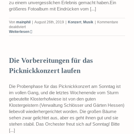
zu einem unvergesslichen Erlebnis gemacht haben.Ein
größeres Fotoalbum mit Eindrücken vom [...]
Von
mainphil
|
August 26th, 2019
|
Konzert
,
Musik
|
Kommentare
für
deaktiviert
Zum
Weiterlesen
Konzert
hat
alles
gepasst
Die Vorbereitungen für das
Picknickkonzert laufen
Die Probenphase für das Picknickkonzert am Sonntag ist
im vollen Gang, und die letztes Wochenende vom Sturm
gebeutelte Klosterhofwiese ist von den guten
Klostergeistern (Verwaltung Schlösser und Gärten Hessen)
liebevoll wiederhergerichtet worden. Die großen Bäume
sehen zwar gelichtet aus, aber es geht ihnen gut und sie
stehen stabil. Das Orchester freut sich auf Sonntag! Bitte
[...]