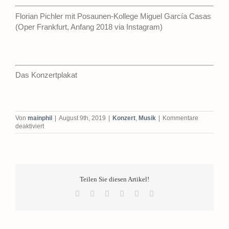
Florian Pichler mit Posaunen-Kollege Miguel García Casas
(Oper Frankfurt, Anfang 2018 via Instagram)
Das Konzertplakat
Von
mainphil
|
August 9th, 2019
|
Konzert
,
Musik
|
Kommentare
für
deaktiviert
Startrompeter
auf
der
Klosterhofwiese
Teilen Sie diesen Artikel!
Facebook
X
LinkedIn
Tumblr
Pinterest
E-
Mail