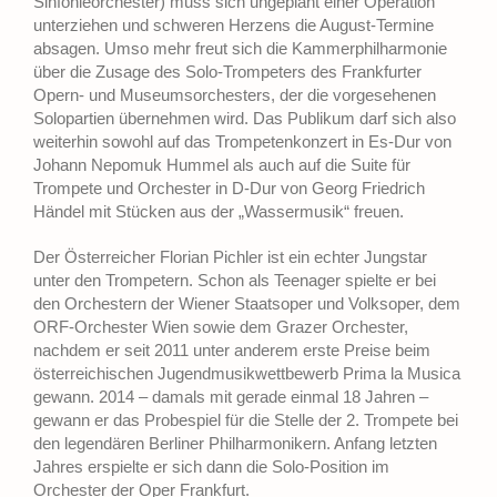
Sinfonieorchester) muss sich ungeplant einer Operation
unterziehen und schweren Herzens die August-Termine
absagen. Umso mehr freut sich die Kammerphilharmonie
über die Zusage des Solo-Trompeters des Frankfurter
Opern- und Museumsorchesters, der die vorgesehenen
Solopartien übernehmen wird. Das Publikum darf sich also
weiterhin sowohl auf das Trompetenkonzert in Es-Dur von
Johann Nepomuk Hummel als auch auf die Suite für
Trompete und Orchester in D-Dur von Georg Friedrich
Händel mit Stücken aus der „Wassermusik“ freuen.
Der Österreicher Florian Pichler ist ein echter Jungstar
unter den Trompetern. Schon als Teenager spielte er bei
den Orchestern der Wiener Staatsoper und Volksoper, dem
ORF-Orchester Wien sowie dem Grazer Orchester,
nachdem er seit 2011 unter anderem erste Preise beim
österreichischen Jugendmusikwettbewerb Prima la Musica
gewann. 2014 – damals mit gerade einmal 18 Jahren –
gewann er das Probespiel für die Stelle der 2. Trompete bei
den legendären Berliner Philharmonikern. Anfang letzten
Jahres erspielte er sich dann die Solo-Position im
Orchester der Oper Frankfurt.