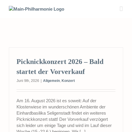
Zum
Inhalt
springen
Picknickkonzert 2026 – Bald
startet der Vorverkauf
Juni 9th, 2026
|
Allgemein
,
Konzert
Am 16. August 2026 ist es soweit: Auf der
Klosterwiese im wunderschönen Ambiente der
Einhardbasilika Seligenstadt findet ein weiteres
Picknickkonzert statt! Der Vorverkauf verzögert
sich leider um einige Tage und wird im Lauf dieser
Woche (15.-22.6.) beginnen. Wir [...]