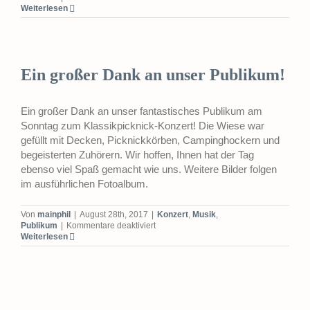
Klassikpicknick
Weiterlesen
Ein großer Dank an unser Publikum!
Ein großer Dank an unser fantastisches Publikum am
Sonntag zum Klassikpicknick-Konzert! Die Wiese war
gefüllt mit Decken, Picknickkörben, Campinghockern und
begeisterten Zuhörern. Wir hoffen, Ihnen hat der Tag
ebenso viel Spaß gemacht wie uns. Weitere Bilder folgen
im ausführlichen Fotoalbum.
Von
mainphil
|
August 28th, 2017
|
Konzert
,
Musik
,
für
Publikum
|
Kommentare deaktiviert
Ein
Weiterlesen
großer
Dank
an
unser
Publikum!