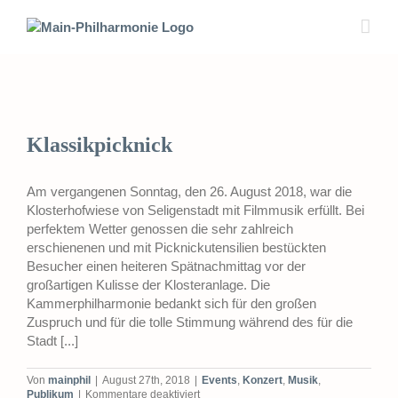
Zum
Inhalt
springen
Klassikpicknick
Am vergangenen Sonntag, den 26. August 2018, war die
Klosterhofwiese von Seligenstadt mit Filmmusik erfüllt. Bei
perfektem Wetter genossen die sehr zahlreich
erschienenen und mit Picknickutensilien bestückten
Besucher einen heiteren Spätnachmittag vor der
großartigen Kulisse der Klosteranlage. Die
Kammerphilharmonie bedankt sich für den großen
Zuspruch und für die tolle Stimmung während des für die
Stadt [...]
Von
mainphil
|
August 27th, 2018
|
Events
,
Konzert
,
Musik
,
für
Publikum
|
Kommentare deaktiviert