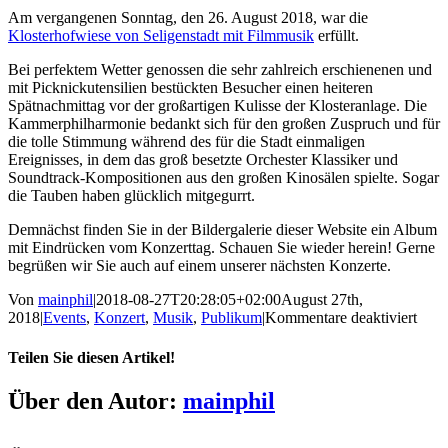
Am vergangenen Sonntag, den 26. August 2018, war die
Klosterhofwiese von Seligenstadt mit Filmmusik
erfüllt.
Bei perfektem Wetter genossen die sehr zahlreich erschienenen und
mit Picknickutensilien bestückten Besucher einen heiteren
Spätnachmittag vor der großartigen Kulisse der Klosteranlage. Die
Kammerphilharmonie bedankt sich für den großen Zuspruch und für
die tolle Stimmung während des für die Stadt einmaligen
Ereignisses, in dem das groß besetzte Orchester Klassiker und
Soundtrack-Kompositionen aus den großen Kinosälen spielte. Sogar
die Tauben haben glücklich mitgegurrt.
Demnächst finden Sie in der Bildergalerie dieser Website ein Album
mit Eindrücken vom Konzerttag. Schauen Sie wieder herein! Gerne
begrüßen wir Sie auch auf einem unserer nächsten Konzerte.
Von
mainphil
|
2018-08-27T20:28:05+02:00
August 27th,
für
2018
|
Events
,
Konzert
,
Musik
,
Publikum
|
Kommentare deaktiviert
Klas
Teilen Sie diesen Artikel!
Facebook
X
LinkedIn
Tumblr
Pinterest
E-
Über den Autor:
mainphil
Mail