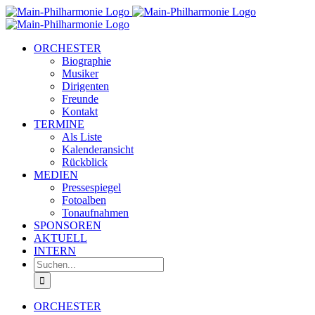
Zum
Inhalt
springen
ORCHESTER
Biographie
Musiker
Dirigenten
Freunde
Kontakt
TERMINE
Als Liste
Kalenderansicht
Rückblick
MEDIEN
Pressespiegel
Fotoalben
Tonaufnahmen
SPONSOREN
AKTUELL
INTERN
Suche
nach:
ORCHESTER