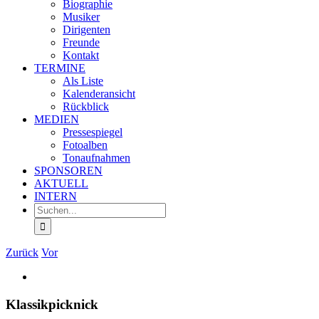
Biographie
Musiker
Dirigenten
Freunde
Kontakt
TERMINE
Als Liste
Kalenderansicht
Rückblick
MEDIEN
Pressespiegel
Fotoalben
Tonaufnahmen
SPONSOREN
AKTUELL
INTERN
Suche
nach:
Zurück
Vor
Zeige
grösseres
Bild
Klassikpicknick