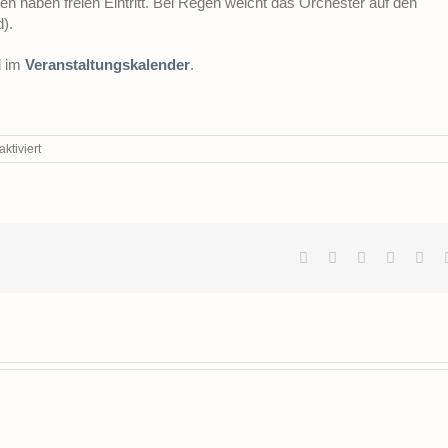
ren haben freien Eintritt. Bei Regen weicht das Orchester auf den
).
 im
Veranstaltungskalender
.
für
tiviert
Klassik-
Picknick
Facebook
X
LinkedIn
Tumblr
Pin