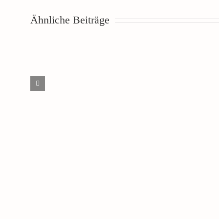
Ähnliche Beiträge
Picknickkonzert
2026
Neue
–
Produktion:
Bald
Henri
startet
&
der
Greta
Vorverkauf