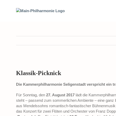
Zum
Inhalt
springen
Zeige
grösseres
Klassik-Picknick
Bild
Die Kammerphilharmonie Seligenstadt verspricht ein t
Für Sonntag, den
27. August 2017
lädt die Kammerphilharm
steht – passend zum sommerlichen Ambiente – eine ganz
aus Mendelssohns romantisch-fantastischer Bühnenmusik 
das Konzert für zwei Flöten und Orchester von Franz Dopp