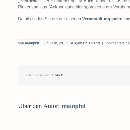
„
Pastorale
“. Der Eintritt beträgt
18 Euro
, Kinder bis 16 Jah
Riesensaal aus (Ankündigung hier spätestens am Vorabend
Details finden Sie auf der eigenen
Veranstaltungsseite
und
Von
mainphil
|
Juni 20th, 2017
|
Allgemein
,
Events
|
Kommentare deak
Teilen Sie diesen Artikel!
Über den Autor:
mainphil