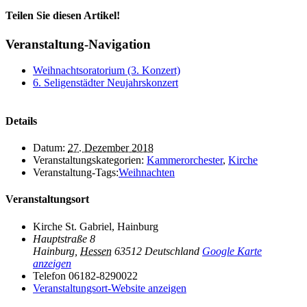
Teilen Sie diesen Artikel!
Facebook
X
LinkedIn
Tumblr
Pinterest
E-
Veranstaltung-Navigation
Mail
Weihnachtsoratorium (3. Konzert)
6. Seligenstädter Neujahrskonzert
Details
Datum:
27. Dezember 2018
Veranstaltungskategorien:
Kammerorchester
,
Kirche
Veranstaltung-Tags:
Weihnachten
Veranstaltungsort
Kirche St. Gabriel, Hainburg
Hauptstraße 8
Hainburg
,
Hessen
63512
Deutschland
Google Karte
anzeigen
Telefon
06182-8290022
Veranstaltungsort-Website anzeigen