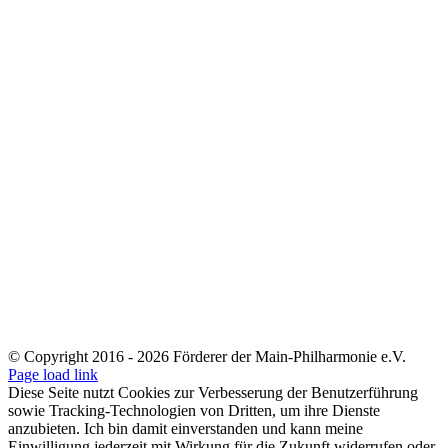
© Copyright 2016 -
2026 Förderer der Main-Philharmonie e.V.
Instagram
Facebook
SoundCloud
Page load link
Diese Seite nutzt Cookies zur Verbesserung der Benutzerführung
sowie Tracking-Technologien von Dritten, um ihre Dienste
anzubieten. Ich bin damit einverstanden und kann meine
Einwilligung jederzeit mit Wirkung für die Zukunft widerrufen oder