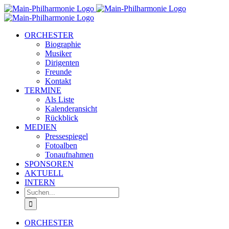
Zum
Inhalt
springen
ORCHESTER
Biographie
Musiker
Dirigenten
Freunde
Kontakt
TERMINE
Als Liste
Kalenderansicht
Rückblick
MEDIEN
Pressespiegel
Fotoalben
Tonaufnahmen
SPONSOREN
AKTUELL
INTERN
Suche
nach:
ORCHESTER