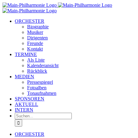
Zum
Inhalt
springen
ORCHESTER
Biographie
Musiker
Dirigenten
Freunde
Kontakt
TERMINE
Als Liste
Kalenderansicht
Rückblick
MEDIEN
Pressespiegel
Fotoalben
Tonaufnahmen
SPONSOREN
AKTUELL
INTERN
Suche
nach:
ORCHESTER