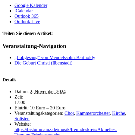
Google Kalender
iCalendar
Outlook 365
Outlook Live
Teilen Sie diesen Artikel!
Facebook
X
LinkedIn
Tumblr
Pinterest
E-
Veranstaltung-Navigation
Mail
„Lobgesang“ von Mendelssohn-Bartholdy
Die Geburt Christi (Ilbenstadt)
Details
Datum:
2. November 2024
Zeit:
17:00
Eintritt:
10 Euro – 20 Euro
Veranstaltungskategorien:
Chor
,
Kammerorchester
,
Kirche
,
Solisten
Website:
https://bistummainz.de/musik/freundeskreis/Aktuelles-
Termine/Friedenswoche