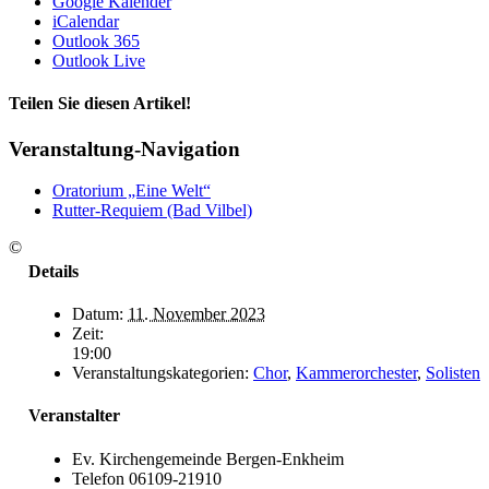
Google Kalender
iCalendar
Outlook 365
Outlook Live
Teilen Sie diesen Artikel!
Facebook
X
LinkedIn
Tumblr
Pinterest
E-
Veranstaltung-Navigation
Mail
Oratorium „Eine Welt“
Rutter-Requiem (Bad Vilbel)
©
Details
Datum:
11. November 2023
Zeit:
19:00
Veranstaltungskategorien:
Chor
,
Kammerorchester
,
Solisten
Veranstalter
Ev. Kirchengemeinde Bergen-Enkheim
Telefon
06109-21910