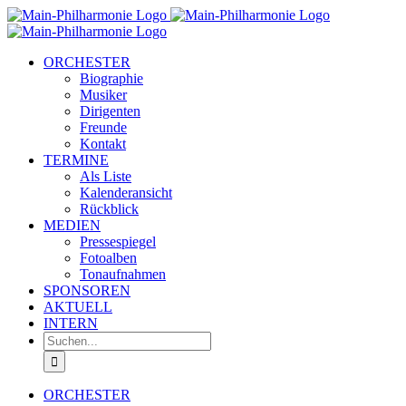
Zum
Inhalt
springen
ORCHESTER
Biographie
Musiker
Dirigenten
Freunde
Kontakt
TERMINE
Als Liste
Kalenderansicht
Rückblick
MEDIEN
Pressespiegel
Fotoalben
Tonaufnahmen
SPONSOREN
AKTUELL
INTERN
Suche
nach:
ORCHESTER